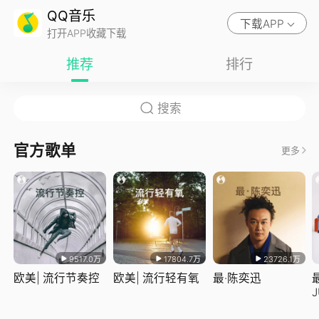
QQ音乐
下载APP
打开APP收藏下载
推荐
排行
官方歌单
更多
9517.0万
17804.7万
23726.1万
欧美| 流行节奏控
欧美| 流行轻有氧
最·陈奕迅
J