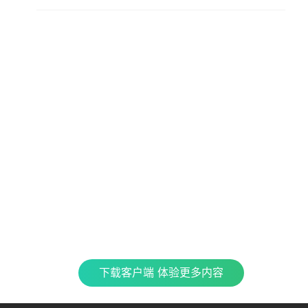
查看更多内容，请下载客户端
立即下载
特色产品
合
CJ 
最新
全民K歌
银河音效
TME CONNECT
Fan直播伴侣
QQ
企鹅
车载互联
QQ演出
QQ音乐 SKILLS
酷
下载客户端 体验更多内容
TME集团官网