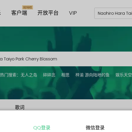
乐
客户端
开放平台
VIP
热门搜索：
无人之岛
碎碎念
相思
梓渝 游向陆地的鱼
娱乐天空
歌词
QQ登录
微信登录