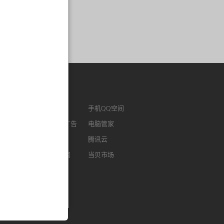
作链接
ENM
腾讯视频
手机QQ空间
版QQ
腾讯社交广告
电脑管家
浏览器
腾讯微云
腾讯云
FM
智能电视网
当贝市场
我音乐
酷狗听书