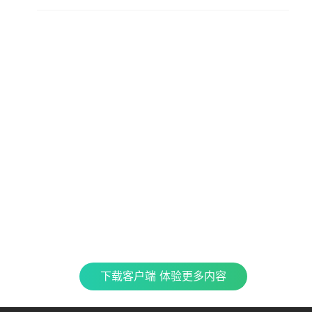
查看更多内容，请下载客户端
立即下载
特色产品
合
CJ 
最新
全民K歌
银河音效
TME CONNECT
Fan直播伴侣
QQ
企鹅
车载互联
QQ演出
QQ音乐 SKILLS
酷
下载客户端 体验更多内容
TME集团官网