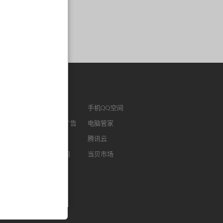
作链接
ENM
腾讯视频
手机QQ空间
版QQ
腾讯社交广告
电脑管家
浏览器
腾讯微云
腾讯云
FM
智能电视网
当贝市场
我音乐
酷狗听书