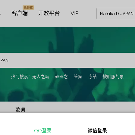
乐
客户端
开放平台
VIP
热门搜索：
无人之岛
碎碎念
答案
冻结
被驯服的象
歌词
QQ登录
微信登录