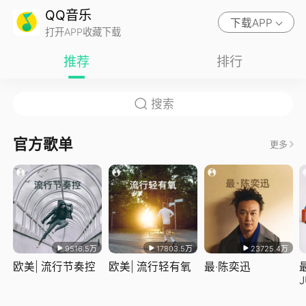
QQ音乐
下载APP
打开APP收藏下载
推荐
排行
官方歌单
更多
9516.5万
17803.5万
23725.4万
欧美| 流行节奏控
欧美| 流行轻有氧
最·陈奕迅
J