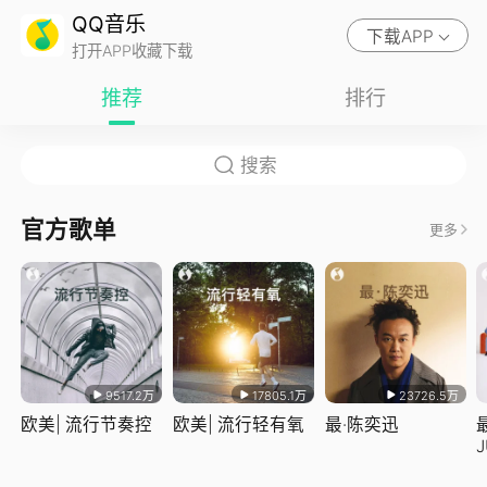
QQ音乐
下载APP
打开APP收藏下载
推荐
排行
官方歌单
更多
9517.2万
17805.1万
23726.5万
欧美| 流行节奏控
欧美| 流行轻有氧
最·陈奕迅
J