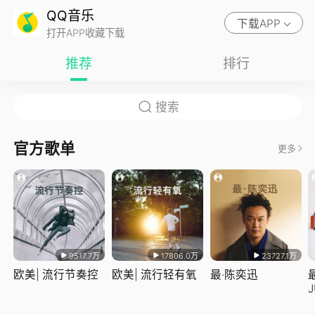
QQ音乐
下载APP
打开APP收藏下载
推荐
排行
官方歌单
更多
9517.7万
17806.0万
23727.1万
欧美| 流行节奏控
欧美| 流行轻有氧
最·陈奕迅
J