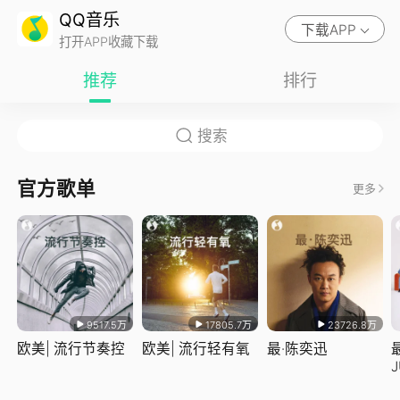
QQ音乐
下载APP
打开APP收藏下载
推荐
排行
官方歌单
更多
9517.5万
17805.7万
23726.8万
欧美| 流行节奏控
欧美| 流行轻有氧
最·陈奕迅
J