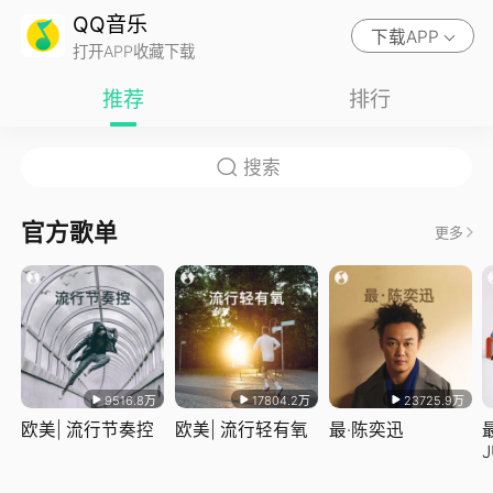
QQ音乐
下载APP
打开APP收藏下载
推荐
排行
官方歌单
更多
9516.8万
17804.2万
23725.9万
欧美| 流行节奏控
欧美| 流行轻有氧
最·陈奕迅
J