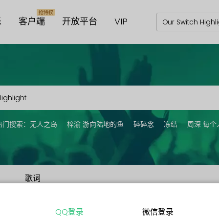
乐
客户端
开放平台
VIP
热门搜索：
无人之岛
梓渝 游向陆地的鱼
碎碎念
冻结
周深 每个
歌词
QQ登录
微信登录