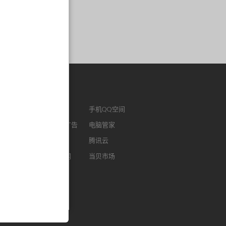
作链接
ENM
腾讯视频
手机QQ空间
版QQ
腾讯社交广告
电脑管家
浏览器
腾讯微云
腾讯云
FM
智能电视网
当贝市场
我音乐
酷狗听书