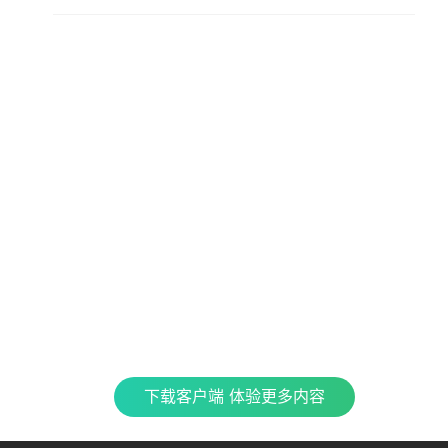
查看更多内容，请下载客户端
立即下载
特色产品
合
CJ 
最新
全民K歌
银河音效
TME CONNECT
Fan直播伴侣
QQ
企鹅
车载互联
QQ演出
QQ音乐 SKILLS
酷
下载客户端 体验更多内容
TME集团官网