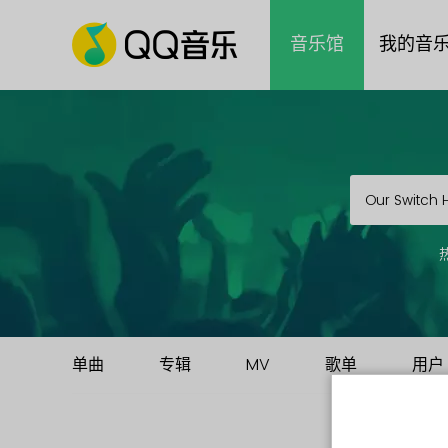
音乐馆
我的音
单曲
专辑
MV
歌单
用户