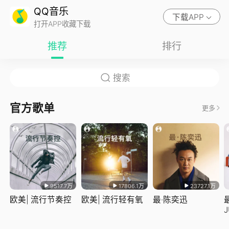
QQ音乐
下载APP
打开APP收藏下载
推荐
排行
官方歌单
更多
9517.7万
17806.1万
23727.1万
欧美| 流行节奏控
欧美| 流行轻有氧
最·陈奕迅
J