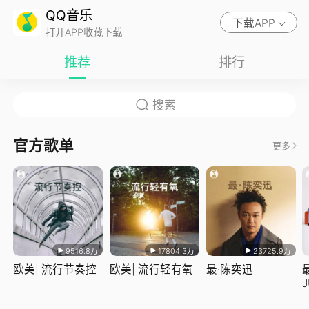
QQ音乐
下载APP
打开APP收藏下载
推荐
排行
官方歌单
更多
9516.8万
17804.3万
23725.9万
欧美| 流行节奏控
欧美| 流行轻有氧
最·陈奕迅
J