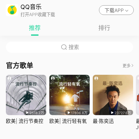
QQ音乐
下载APP
打开APP收藏下载
推荐
排行
官方歌单
更多
9518.2万
17806.8万
23727.6万
欧美| 流行节奏控
欧美| 流行轻有氧
最·陈奕迅
J