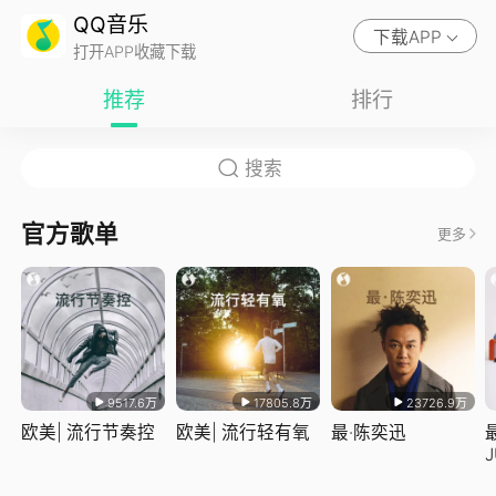
QQ音乐
下载APP
打开APP收藏下载
推荐
排行
官方歌单
更多
9517.6万
17805.8万
23726.9万
欧美| 流行节奏控
欧美| 流行轻有氧
最·陈奕迅
J