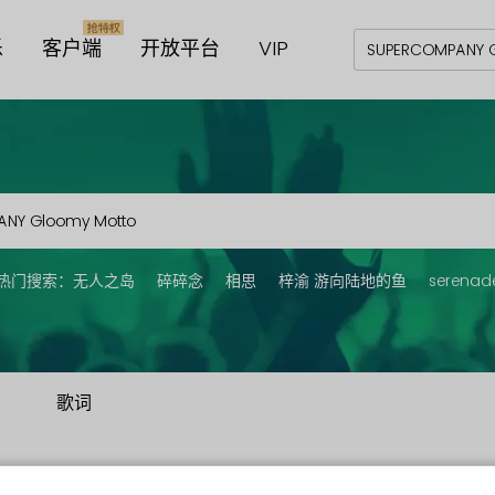
乐
客户端
开放平台
VIP
热门搜索：
无人之岛
碎碎念
相思
梓渝 游向陆地的鱼
serenad
歌词