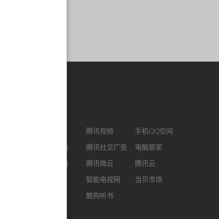
合作链接
CJ ENM
腾讯视频
手机QQ空间
最新版QQ
腾讯社交广告
电脑管家
QQ浏览器
腾讯微云
腾讯云
企鹅FM
智能电视网
当贝市场
酷我音乐
酷狗听书