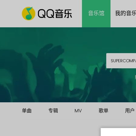
音乐馆
我的音
单曲
专辑
MV
歌单
用户