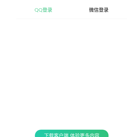
查看更多内容，请下载客户端
QQ登录
微信登录
立即下载
特色产品
全民K歌
银河音效
QPlay
Fan直播伴侣
车载互联
QQ演出
下载客户端 体验更多内容