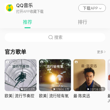
QQ音乐
下载APP
打开APP收藏下载
推荐
排行
官方歌单
更多
9517.2万
17805.2万
23726.5万
欧美| 流行节奏控
欧美| 流行轻有氧
最·陈奕迅
J