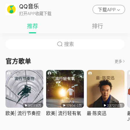
QQ音乐
下载APP
打开APP收藏下载
推荐
排行
官方歌单
更多
9517.6万
17806.0万
23727.0万
欧美| 流行节奏控
欧美| 流行轻有氧
最·陈奕迅
J