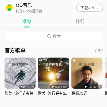
QQ音乐
下载APP
打开APP收藏下载
推荐
排行
官方歌单
更多
9517.0万
17804.8万
23726.2万
欧美| 流行节奏控
欧美| 流行轻有氧
最·陈奕迅
J