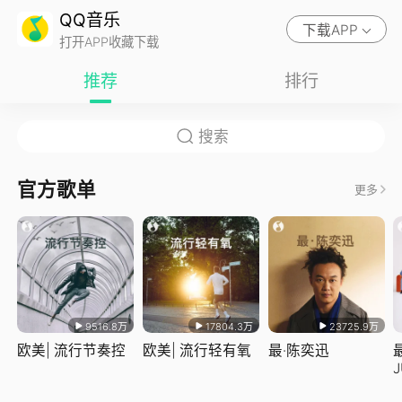
QQ音乐
下载APP
打开APP收藏下载
推荐
排行
官方歌单
更多
9516.8万
17804.3万
23725.9万
欧美| 流行节奏控
欧美| 流行轻有氧
最·陈奕迅
J