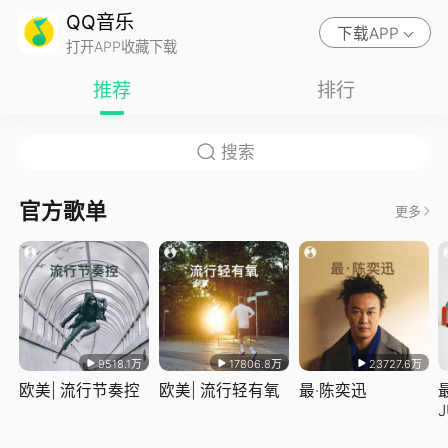
QQ音乐
下载APP
打开APP收藏下载
推荐
排行
官方歌单
更多
9518.1万
17806.8万
23727.6万
欧美| 流行节奏控
欧美| 流行轻有氧
最·陈奕迅
J