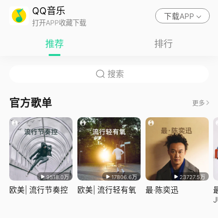
QQ音乐
下载APP
打开APP收藏下载
推荐
排行
官方歌单
更多
9518.0万
17806.6万
23727.5万
欧美| 流行节奏控
欧美| 流行轻有氧
最·陈奕迅
J