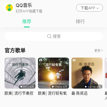
QQ音乐
下载APP
打开APP收藏下载
推荐
排行
官方歌单
更多
9517.5万
17805.6万
23726.8万
欧美| 流行节奏控
欧美| 流行轻有氧
最·陈奕迅
J