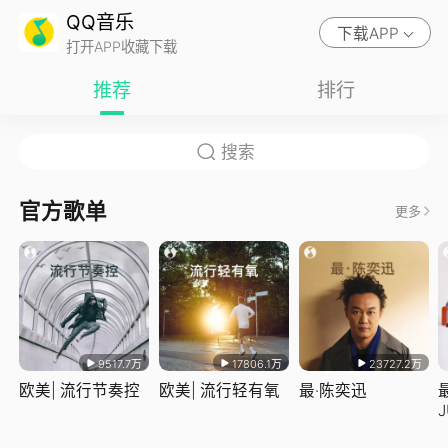
QQ音乐
下载APP
打开APP收藏下载
推荐
排行
官方歌单
更多
9517.7万
17806.1万
23727.2万
欧美| 流行节奏控
欧美| 流行轻有氧
最·陈奕迅
J