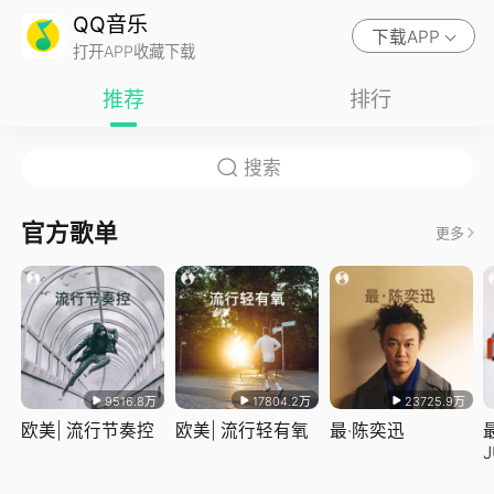
QQ音乐
下载APP
打开APP收藏下载
推荐
排行
官方歌单
更多
9516.8万
17804.2万
23725.9万
欧美| 流行节奏控
欧美| 流行轻有氧
最·陈奕迅
J