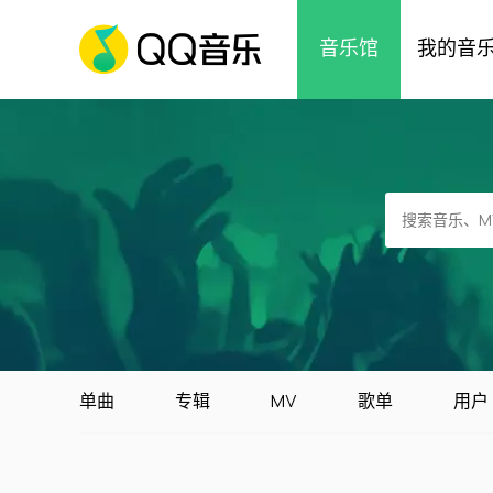
音乐馆
我的音
单曲
专辑
MV
歌单
用户