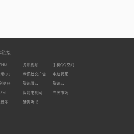
作链接
ENM
腾讯视频
手机QQ空间
版QQ
腾讯社交广告
电脑管家
浏览器
腾讯微云
腾讯云
FM
智能电视网
当贝市场
我音乐
酷狗听书