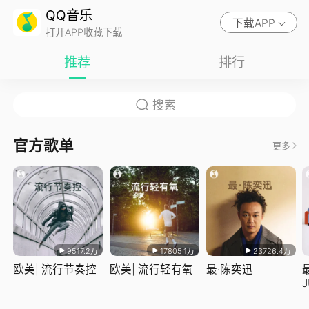
QQ音乐
下载APP
打开APP收藏下载
推荐
排行
官方歌单
更多
9517.2万
17805.1万
23726.4万
欧美| 流行节奏控
欧美| 流行轻有氧
最·陈奕迅
J