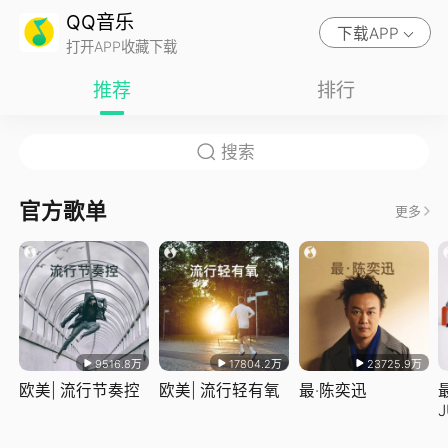
QQ音乐
下载APP
打开APP收藏下载
推荐
排行
官方歌单
更多
9516.8万
17804.2万
23725.9万
欧美| 流行节奏控
欧美| 流行轻有氧
最·陈奕迅
J