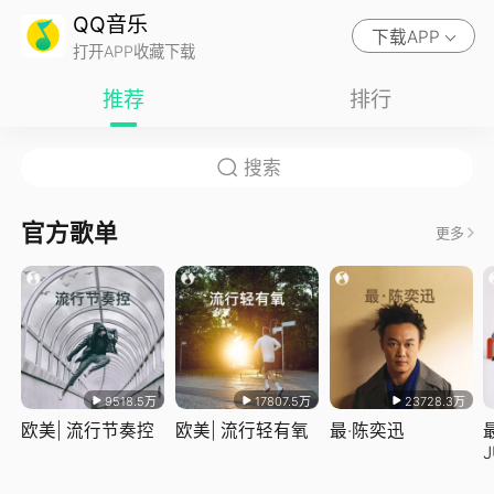
QQ音乐
下载APP
打开APP收藏下载
推荐
排行
官方歌单
更多
9518.5万
17807.5万
23728.3万
欧美| 流行节奏控
欧美| 流行轻有氧
最·陈奕迅
J