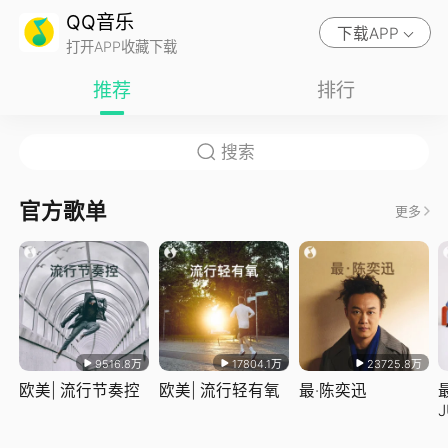
QQ音乐
下载APP
打开APP收藏下载
推荐
排行
官方歌单
更多
9516.8万
17804.1万
23725.8万
欧美| 流行节奏控
欧美| 流行轻有氧
最·陈奕迅
J