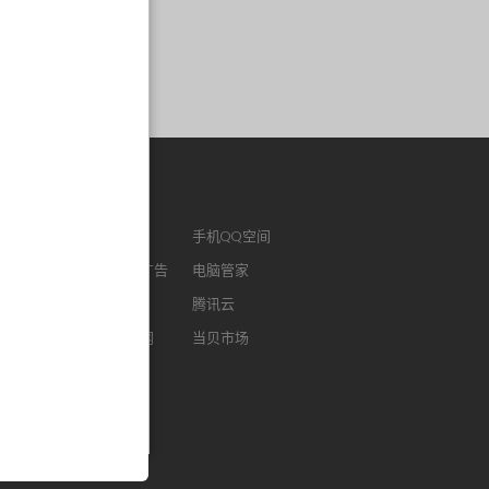
作链接
ENM
腾讯视频
手机QQ空间
版QQ
腾讯社交广告
电脑管家
浏览器
腾讯微云
腾讯云
FM
智能电视网
当贝市场
我音乐
酷狗听书