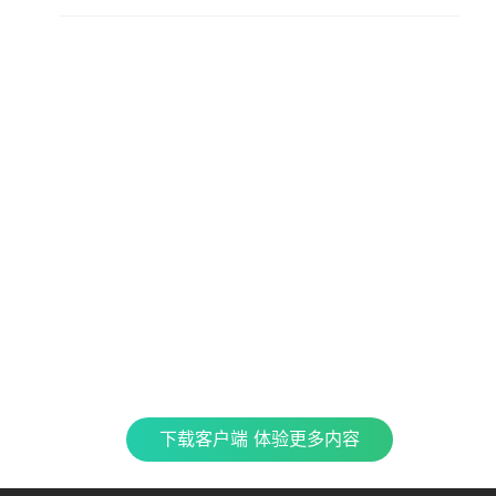
查看更多内容，请下载客户端
立即下载
特色产品
合
CJ 
最新
全民K歌
银河音效
TME CONNECT
Fan直播伴侣
QQ
企鹅
车载互联
QQ演出
QQ音乐 SKILLS
酷
下载客户端 体验更多内容
TME集团官网