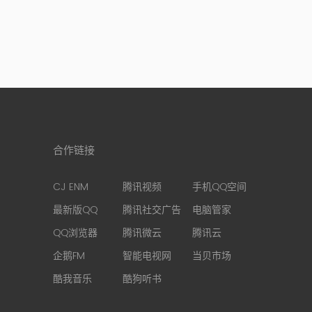
合作链接
CJ ENM
腾讯视频
手机QQ空间
最新版QQ
腾讯社交广告
电脑管家
QQ浏览器
腾讯微云
腾讯云
企鹅FM
智能电视网
当贝市场
酷我音乐
酷狗听书