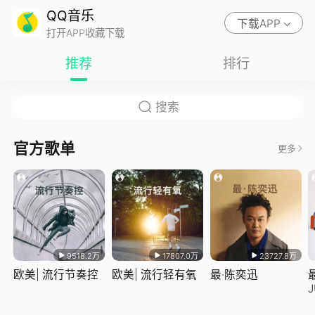
QQ音乐
下载APP
打开APP收藏下载
推荐
排行
官方歌单
更多
9518.2万
17807.0万
23727.8万
欧美| 流行节奏控
欧美| 流行轻有氧
最·陈奕迅
J