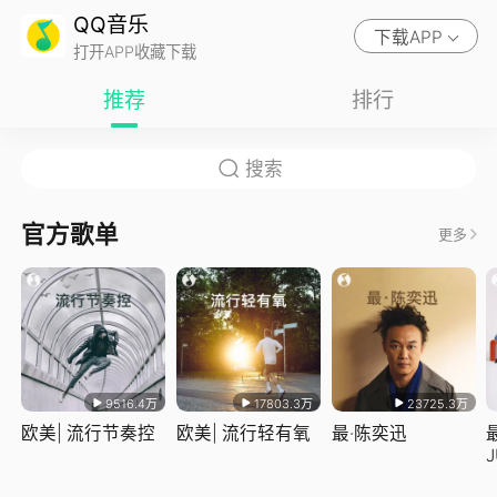
QQ音乐
下载APP
打开APP收藏下载
推荐
排行
官方歌单
更多
9516.4万
17803.3万
23725.3万
欧美| 流行节奏控
欧美| 流行轻有氧
最·陈奕迅
J