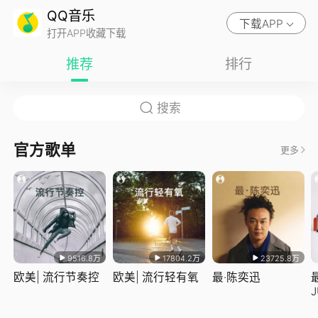
QQ音乐
下载APP
打开APP收藏下载
推荐
排行
官方歌单
更多
9516.8万
17804.2万
23725.8万
欧美| 流行节奏控
欧美| 流行轻有氧
最·陈奕迅
J