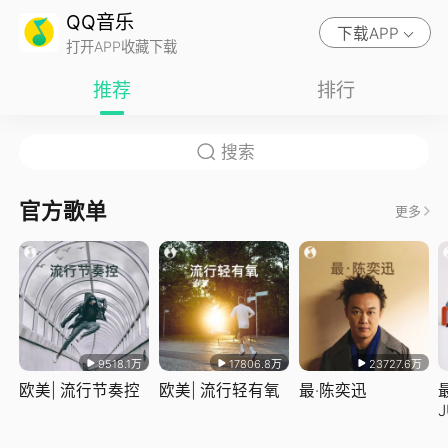
QQ音乐
下载APP
打开APP收藏下载
推荐
排行
官方歌单
更多
9518.1万
17806.8万
23727.6万
欧美| 流行节奏控
欧美| 流行轻有氧
最·陈奕迅
J