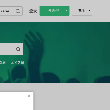
登录
开通VIP
充值
周深
无名之辈