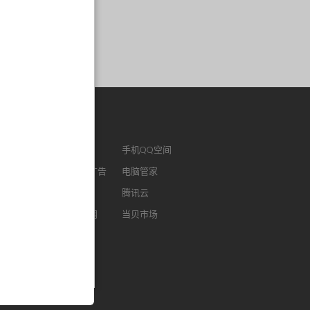
作链接
ENM
腾讯视频
手机QQ空间
版QQ
腾讯社交广告
电脑管家
浏览器
腾讯微云
腾讯云
FM
智能电视网
当贝市场
我音乐
酷狗听书