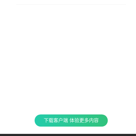
查看更多内容，请下载客户端
立即下载
特色产品
合
CJ 
最新
全民K歌
银河音效
TME CONNECT
Fan直播伴侣
QQ
企鹅
车载互联
QQ演出
QQ音乐 SKILLS
酷
下载客户端 体验更多内容
TME集团官网