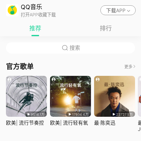
QQ音乐
下载APP
打开APP收藏下载
推荐
排行
官方歌单
更多
9518.1万
17806.6万
23727.5万
欧美| 流行节奏控
欧美| 流行轻有氧
最·陈奕迅
J