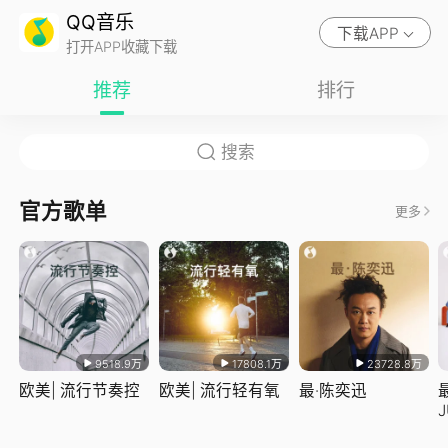
QQ音乐
下载APP
打开APP收藏下载
推荐
排行
官方歌单
更多
9518.9万
17808.1万
23728.8万
欧美| 流行节奏控
欧美| 流行轻有氧
最·陈奕迅
J