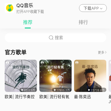
QQ音乐
下载APP
打开APP收藏下载
推荐
排行
官方歌单
更多
9517.3万
17805.2万
23726.6万
欧美| 流行节奏控
欧美| 流行轻有氧
最·陈奕迅
J