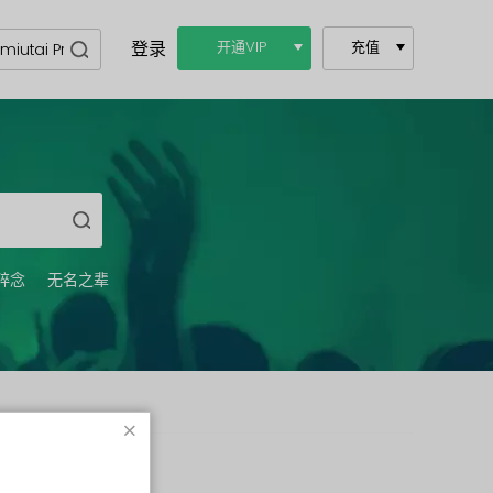
登录
开通VIP
充值
碎念
无名之辈