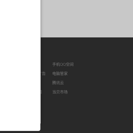
作链接
ENM
腾讯视频
手机QQ空间
版QQ
腾讯社交广告
电脑管家
浏览器
腾讯微云
腾讯云
FM
智能电视网
当贝市场
我音乐
酷狗听书