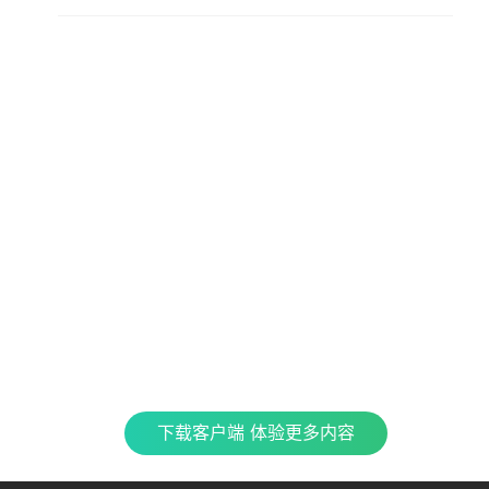
查看更多内容，请下载客户端
立即下载
特色产品
合
CJ 
最新
全民K歌
银河音效
TME CONNECT
Fan直播伴侣
QQ
企鹅
车载互联
QQ演出
QQ音乐 SKILLS
酷
下载客户端 体验更多内容
TME集团官网