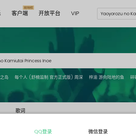
乐
客户端
开放平台
VIP
之岛
每个人 (舒楠监制 官方正式版) 周深
梓渝 游向陆地的鱼
碎
歌词
QQ登录
微信登录