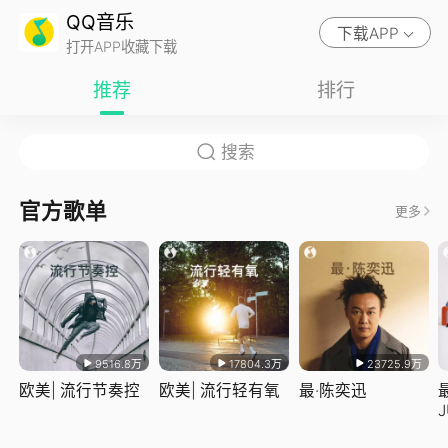
QQ音乐
下载APP
打开APP收藏下载
推荐
排行
官方歌单
更多
9516.8万
17804.3万
23725.9万
欧美| 流行节奏控
欧美| 流行轻有氧
最·陈奕迅
J