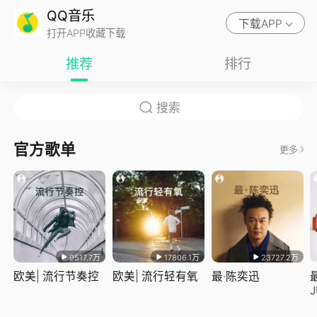
QQ音乐
下载APP
打开APP收藏下载
推荐
排行
官方歌单
更多
9517.7万
17806.1万
23727.2万
欧美| 流行节奏控
欧美| 流行轻有氧
最·陈奕迅
J