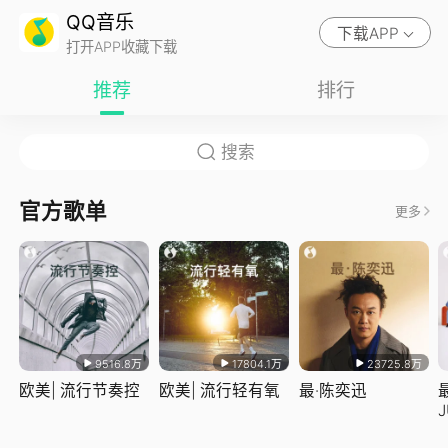
QQ音乐
下载APP
打开APP收藏下载
推荐
排行
官方歌单
更多
9516.8万
17804.1万
23725.8万
欧美| 流行节奏控
欧美| 流行轻有氧
最·陈奕迅
J