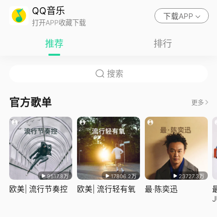
QQ音乐
下载APP
打开APP收藏下载
推荐
排行
官方歌单
更多
9517.8万
17806.2万
23727.3万
欧美| 流行节奏控
欧美| 流行轻有氧
最·陈奕迅
J