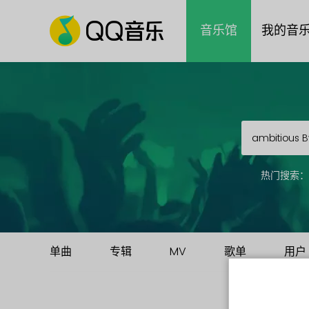
音乐馆
我的音
热门搜索：
单曲
专辑
MV
歌单
用户