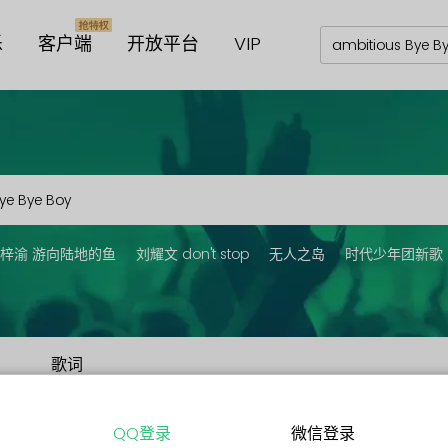
乐
客户端
开放平台
VIP
梓渝 游向陆地的鱼
刘耀文 don't stop
无人之岛
时代少年团新歌
歌词
QQ登录
微信登录