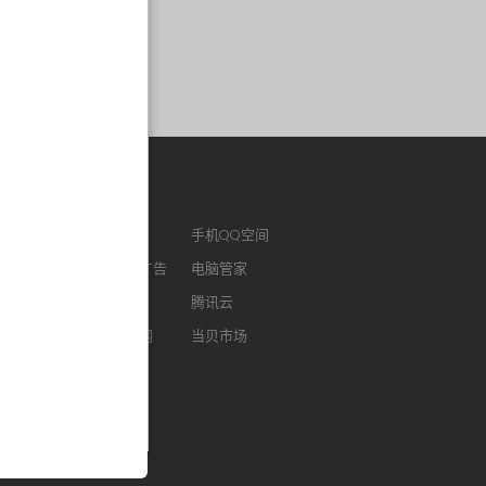
作链接
ENM
腾讯视频
手机QQ空间
版QQ
腾讯社交广告
电脑管家
浏览器
腾讯微云
腾讯云
FM
智能电视网
当贝市场
我音乐
酷狗听书