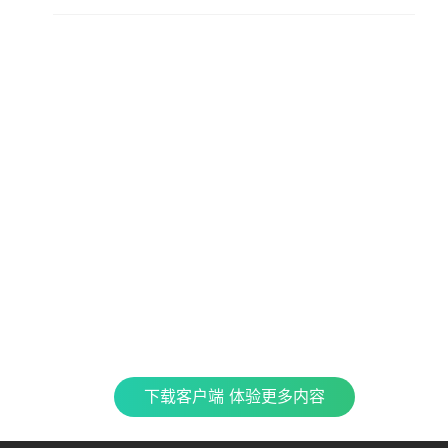
查看更多内容，请下载客户端
立即下载
特色产品
合
CJ 
最新
全民K歌
银河音效
TME CONNECT
Fan直播伴侣
QQ
企鹅
车载互联
QQ演出
QQ音乐 SKILLS
酷
下载客户端 体验更多内容
TME集团官网