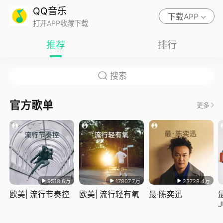
QQ音乐
下载APP
打开APP收藏下载
推荐
排行
官方歌单
更多
9518.6万
17807.7万
23728.4万
欧美| 流行节奏控
欧美| 流行轻有氧
最·陈奕迅
J