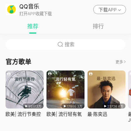
QQ音乐
下载APP
打开APP收藏下载
推荐
排行
官方歌单
更多
9517.3万
17805.3万
23726.6万
欧美| 流行节奏控
欧美| 流行轻有氧
最·陈奕迅
J