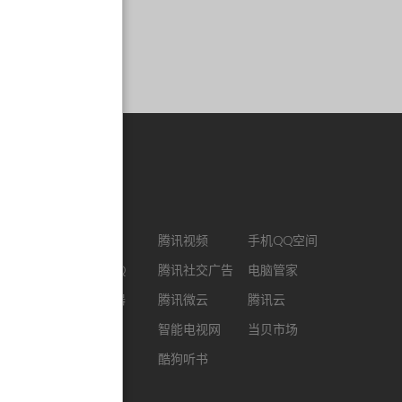
合作链接
CJ ENM
腾讯视频
手机QQ空间
最新版QQ
腾讯社交广告
电脑管家
QQ浏览器
腾讯微云
腾讯云
企鹅FM
智能电视网
当贝市场
酷我音乐
酷狗听书