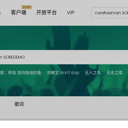
乐
客户端
开放平台
VIP
索：
梓渝 游向陆地的鱼
刘耀文 don't stop
无人之岛
无名之辈
歌词