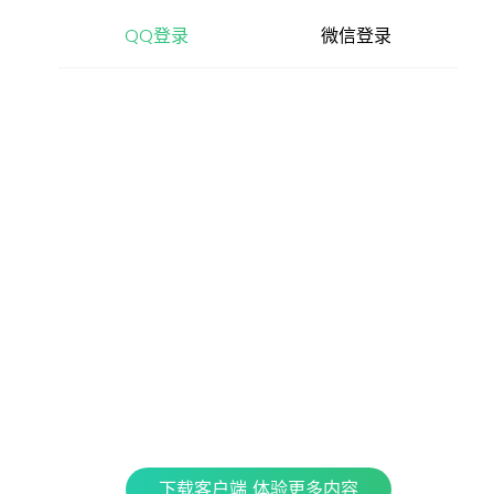
查看更多内容，请下载客户端
QQ登录
微信登录
立即下载
特色产品
全民K歌
银河音效
QPlay
Fan直播伴侣
车载互联
QQ演出
下载客户端 体验更多内容