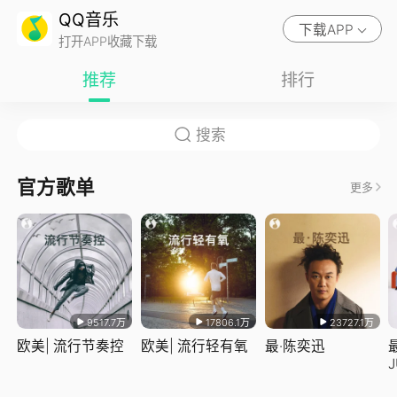
QQ音乐
下载APP
打开APP收藏下载
推荐
排行
官方歌单
更多
9517.7万
17806.1万
23727.1万
欧美| 流行节奏控
欧美| 流行轻有氧
最·陈奕迅
J