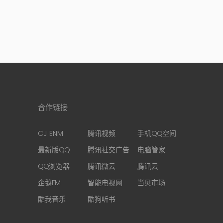
合作链接
CJ ENM
腾讯视频
手机QQ空间
最新版QQ
腾讯社交广告
电脑管家
QQ浏览器
腾讯微云
腾讯云
企鹅FM
智能电视网
当贝市场
酷我音乐
酷狗听书