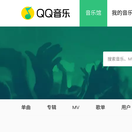
音乐馆
我的音
单曲
专辑
MV
歌单
用户