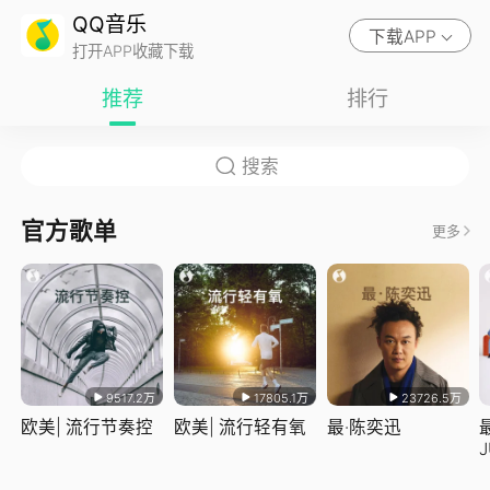
QQ音乐
下载APP
打开APP收藏下载
推荐
排行
官方歌单
更多
9517.2万
17805.1万
23726.5万
欧美| 流行节奏控
欧美| 流行轻有氧
最·陈奕迅
J